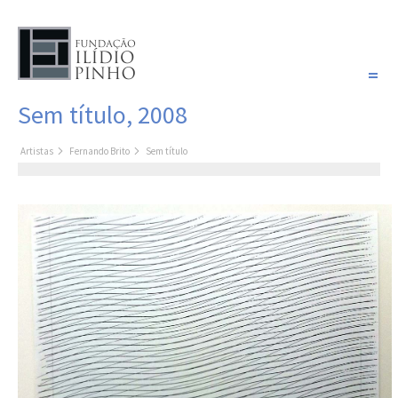
PORTUGUÊS
Sem título, 2008
COLEÇÃO SONHOS
Artistas
Fernando Brito
Sem título
Artistas
Coleção
Pintura
Fotografia
Desenho
Escultura
Filme /
Vídeo
Instalação
Livro de