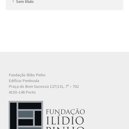
Sem título
Fundação Ilídio Pinho
Edifício Península
Praça do Bom Sucesso 127/131, 7º – 702
4150–146 Porto