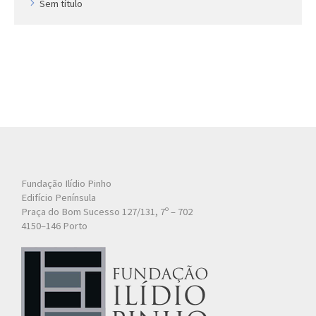
Sem título
Fundação Ilídio Pinho
Edifício Península
Praça do Bom Sucesso 127/131, 7º – 702
4150–146 Porto