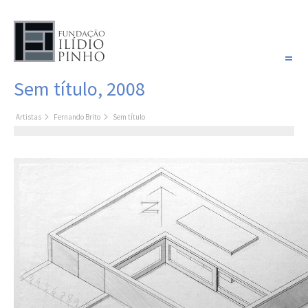
PORTUGUÊS
Sem título, 2008
COLEÇÃO SONHOS
Artistas
Fernando Brito
Sem título
Artistas
Coleção
Pintura
Fotografia
Desenho
Escultura
Filme /
Vídeo
Instalação
Livro de