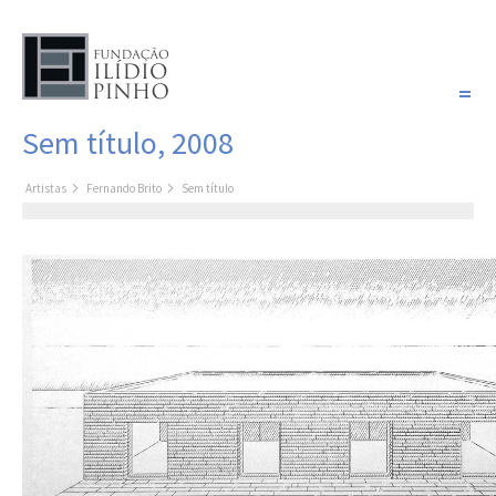
PORTUGUÊS
Sem título, 2008
COLEÇÃO SONHOS
Artistas
Fernando Brito
Sem título
Artistas
Coleção
Pintura
Fotografia
Desenho
Escultura
Filme /
Vídeo
Instalação
Livro de