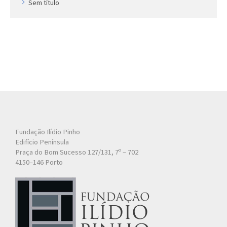
Sem título
Fundação Ilídio Pinho
Edifício Península
Praça do Bom Sucesso 127/131, 7º – 702
4150–146 Porto