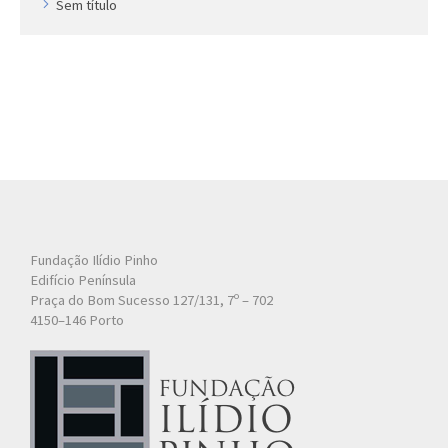
Sem título
Fundação Ilídio Pinho
Edifício Península
Praça do Bom Sucesso 127/131, 7º – 702
4150–146 Porto