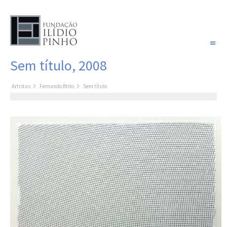
PORTUGUÊS
Sem título, 2008
COLEÇÃO SONHOS
Artistas
Fernando Brito
Sem título
Artistas
Coleção
Pintura
Fotografia
Desenho
Escultura
Filme /
Vídeo
Instalação
Livro de