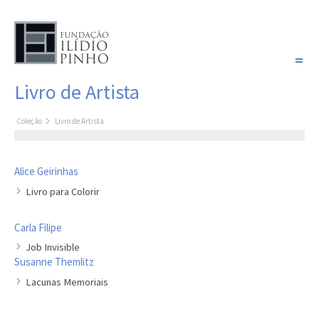
PORTUGUÊS
Livro de Artista
COLEÇÃO SONHOS
Coleção
Livro de Artista
Artistas
Coleção
Pintura
Alice Geirinhas
Fotografia
Livro para Colorir
Desenho
Escultura
Carla Filipe
Filme /
Job Invisible
Susanne Themlitz
Vídeo
Lacunas Memoriais
Instalação
Livro de