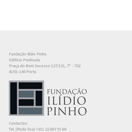
Artista
Outros
Gravura
Cronologia
Últimas aquisições
COLEÇÃO VIVÊNCIAS
Fundação Ilídio Pinho
Edifício Península
Artistas
Praça do Bom Sucesso 127/131, 7º – 702
4150–146 Porto
Cronologia
Contactos:
Tel. (Rede fixa) +351 22 607 55 60