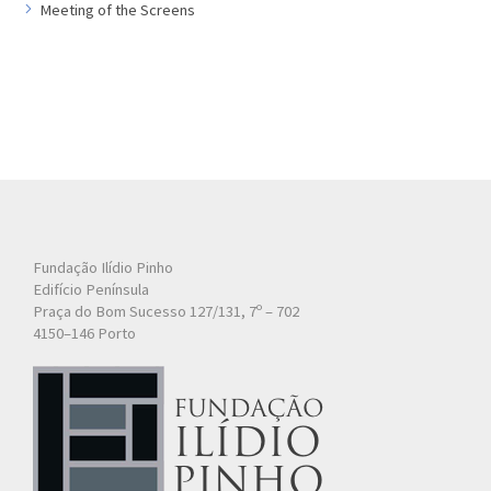
Artista
Meeting of the Screens
Outros
Gravura
Cronologia
Últimas aquisições
COLEÇÃO VIVÊNCIAS
Artistas
Fundação Ilídio Pinho
Cronologia
Edifício Península
Praça do Bom Sucesso 127/131, 7º – 702
4150–146 Porto