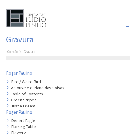
PORTUGUÊS
Gravura
COLEÇÃO SONHOS
Coleção
Gravura
Artistas
Coleção
Pintura
Roger Paulino
Fotografia
Bird / Weird Bird
Desenho
A Couve e o Plano das Coisas
Table of Contents
Escultura
Green Stripes
Filme /
Just a Dream
Vídeo
Roger Paulino
Desert Eagle
Instalação
Flaming Table
Livro de
Flowerz