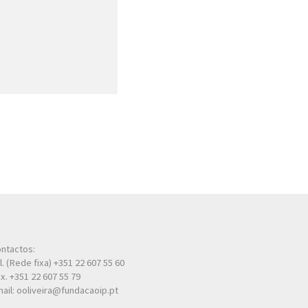
ntactos:
l. (Rede fixa) +351 22 607 55 60
x. +351 22 607 55 79
ail: ooliveira@fundacaoip.pt