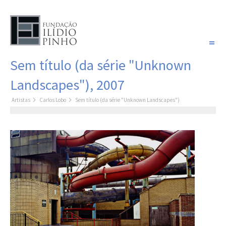
PORTUGUÊS
Sem título (da série "Unknown
COLEÇÃO SONHOS
Landscapes"), 2007
Artistas
Artistas
Carlos Lobo
Sem título (da série "Unknown Landscapes")
Coleção
Pintura
Fotografia
Desenho
Escultura
Filme /
Vídeo
Instalação
Livro de