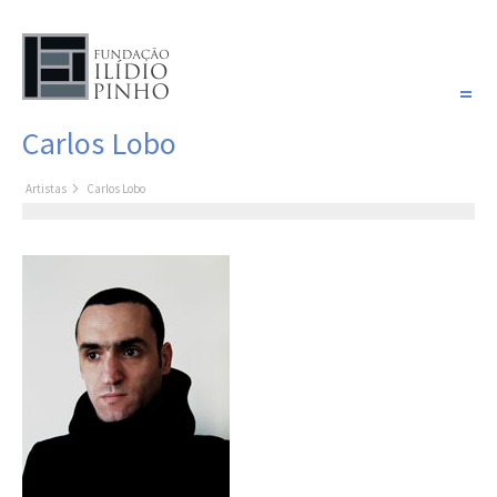
PORTUGUÊS
Carlos Lobo
COLEÇÃO SONHOS
Artistas
Carlos Lobo
Artistas
Coleção
Cronologia
Últimas aquisições
COLEÇÃO VIVÊNCIAS
Artistas
Cronologia