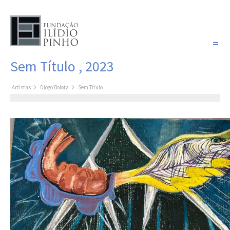
PORTUGUÊS
Sem Título , 2023
COLEÇÃO SONHOS
Artistas
Diogo Bolota
Sem Título
Artistas
Coleção
Pintura
Fotografia
Desenho
Escultura
Filme /
Vídeo
Instalação
Livro de