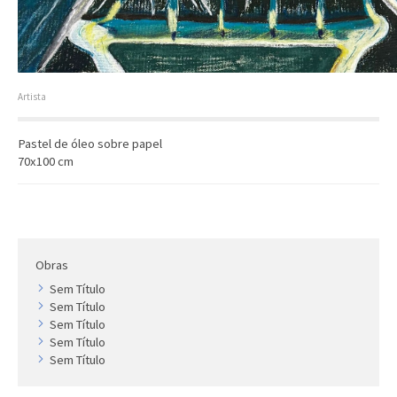
Artista
Outros
Gravura
Cronologia
Artista
Últimas aquisições
Pastel de óleo sobre papel
COLEÇÃO VIVÊNCIAS
70x100 cm
Artistas
Cronologia
Obras
Sem Título
Sem Título
Sem Título
Sem Título
Sem Título