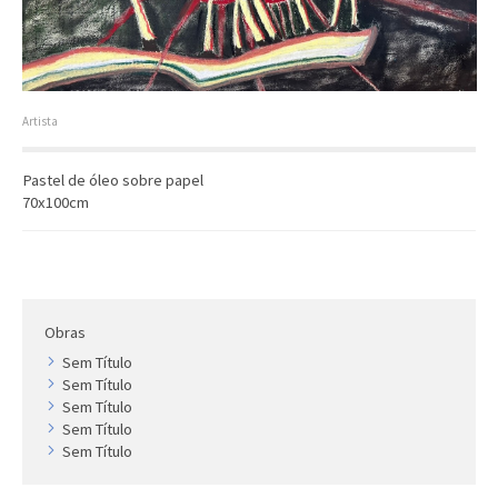
Artista
Outros
Gravura
Cronologia
Artista
Últimas aquisições
Pastel de óleo sobre papel
COLEÇÃO VIVÊNCIAS
70x100cm
Artistas
Cronologia
Obras
Sem Título
Sem Título
Sem Título
Sem Título
Sem Título