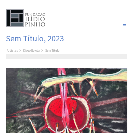
PORTUGUÊS
Sem Título, 2023
COLEÇÃO SONHOS
Artistas
Diogo Bolota
Sem Título
Artistas
Coleção
Pintura
Fotografia
Desenho
Escultura
Filme /
Vídeo
Instalação
Livro de