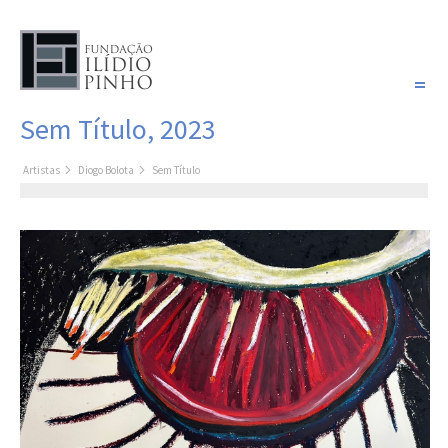
PORTUGUÊS
Sem Título, 2023
COLEÇÃO SONHOS
Artistas
Diogo Bolota
Sem Título
Artistas
Coleção
Pintura
Fotografia
Desenho
Escultura
Filme /
Vídeo
Instalação
Livro de