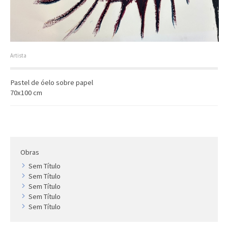
Artista
Outros
Gravura
Cronologia
Artista
Últimas aquisições
Pastel de óelo sobre papel
COLEÇÃO VIVÊNCIAS
70x100 cm
Artistas
Cronologia
Obras
Sem Título
Sem Título
Sem Título
Sem Título
Sem Título