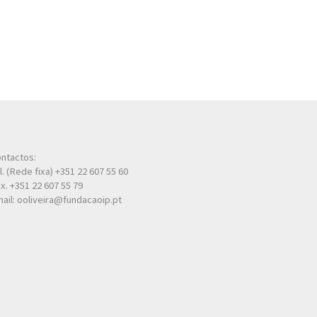
ntactos:
l. (Rede fixa) +351 22 607 55 60
x. +351 22 607 55 79
ail: ooliveira@fundacaoip.pt