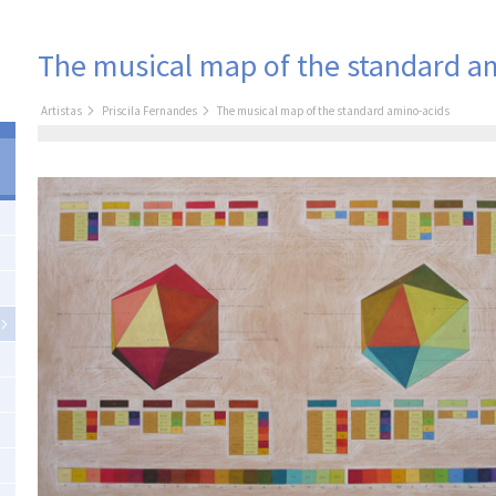
The musical map of the standard a
Artistas
Priscila Fernandes
The musical map of the standard amino-acids