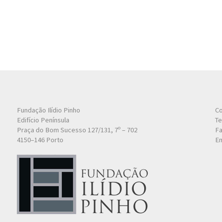
Fundação Ilídio Pinho
Co
Edifício Península
Te
Praça do Bom Sucesso 127/131, 7º – 702
Fa
4150–146 Porto
Em