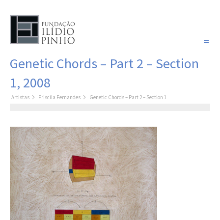
PORTUGUÊS
Genetic Chords – Part 2 – Section
COLEÇÃO SONHOS
1, 2008
Artistas
Artistas
Priscila Fernandes
Genetic Chords – Part 2 – Section 1
Coleção
Pintura
Fotografia
Desenho
Escultura
Filme /
Vídeo
Instalação
Livro de