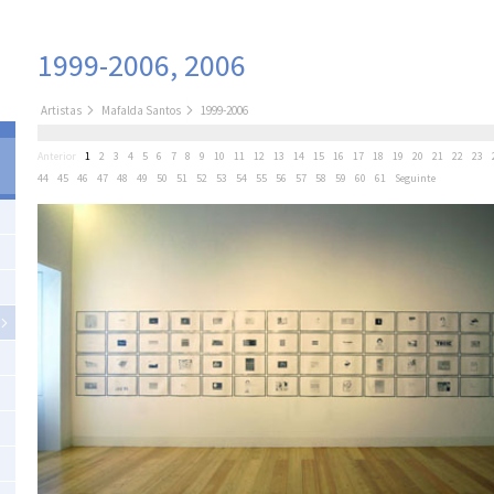
1999-2006, 2006
Artistas
Mafalda Santos
1999-2006
Anterior
1
2
3
4
5
6
7
8
9
10
11
12
13
14
15
16
17
18
19
20
21
22
23
44
45
46
47
48
49
50
51
52
53
54
55
56
57
58
59
60
61
Seguinte