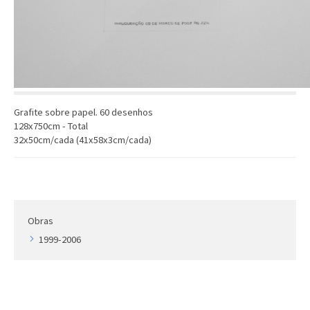
Artista
Outros
Gravura
Cronologia
Últimas aquisições
Grafite sobre papel. 60 desenhos
COLEÇÃO VIVÊNCIAS
128x750cm - Total
32x50cm/cada (41x58x3cm/cada)
Artistas
Cronologia
Obras
1999-2006