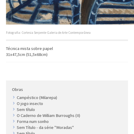
Artista
Outros
Gravura
Cronologia
Fotografia: Cortesia Serpente Galeria de Arte Contemporânea
Últimas aquisições
Técnica mista sobre papel
COLEÇÃO VIVÊNCIAS
31x47,5cm (51,5x68cm)
Artistas
Cronologia
Obras
Campéstico (Milarepa)
O jogo insecto
Sem título
O Caderno de William Burroughs (II)
Forma num sonho
Sem Título - da série "Moradas"
Sem título