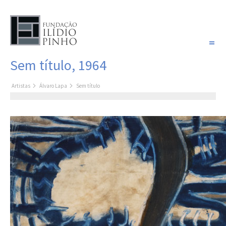
PORTUGUÊS
Sem título, 1964
COLEÇÃO SONHOS
Artistas
Álvaro Lapa
Sem título
Artistas
Coleção
Pintura
Fotografia
Desenho
Escultura
Filme /
Vídeo
Instalação
Livro de