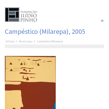
PORTUGUÊS
Campéstico (Milarepa), 2005
COLEÇÃO SONHOS
Artistas
Álvaro Lapa
Campéstico (Milarepa)
Artistas
Coleção
Pintura
Fotografia
Desenho
Escultura
Filme /
Vídeo
Instalação
Livro de