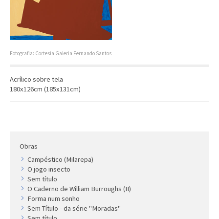
Artista
Outros
Gravura
Cronologia
Fotografia: Cortesia Galeria Fernando Santos
Últimas aquisições
Acrílico sobre tela
COLEÇÃO VIVÊNCIAS
180x126cm (185x131cm)
Artistas
Cronologia
Obras
Campéstico (Milarepa)
O jogo insecto
Sem título
O Caderno de William Burroughs (II)
Forma num sonho
Sem Título - da série "Moradas"
Sem título