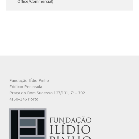
Office/Commercial)
Fundação Ilídio Pinho
Edifício Península
Praça do Bom Sucesso 127/131, 7º – 702
4150–146 Porto