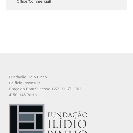
Office/Commercial)
Fundação Ilídio Pinho
Edifício Península
Praça do Bom Sucesso 127/131, 7º – 702
4150–146 Porto