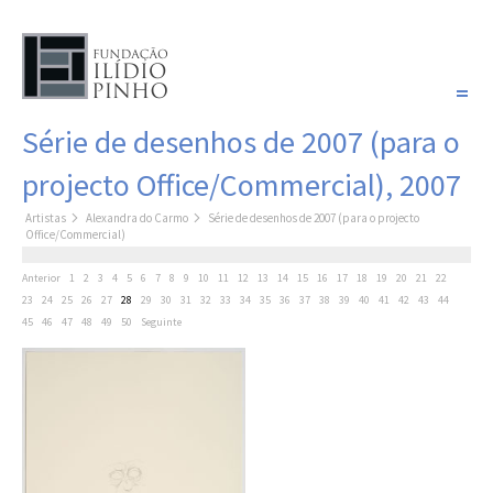
PORTUGUÊS
Série de desenhos de 2007 (para o
COLEÇÃO SONHOS
projecto Office/Commercial), 2007
Artistas
Artistas
Alexandra do Carmo
Série de desenhos de 2007 (para o projecto
Office/Commercial)
Coleção
Pintura
Fotografia
Anterior
1
2
3
4
5
6
7
8
9
10
11
12
13
14
15
16
17
18
19
20
21
22
23
24
25
26
27
28
29
30
31
32
33
34
35
36
37
38
39
40
41
42
43
44
Desenho
45
46
47
48
49
50
Seguinte
Escultura
Filme /
Vídeo
Instalação
Livro de