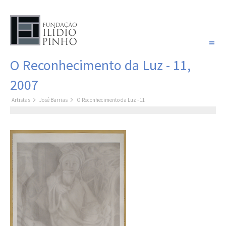
PORTUGUÊS
O Reconhecimento da Luz - 11,
COLEÇÃO SONHOS
2007
Artistas
Artistas
José Barrias
O Reconhecimento da Luz - 11
Coleção
Pintura
Fotografia
Desenho
Escultura
Filme /
Vídeo
Instalação
Livro de