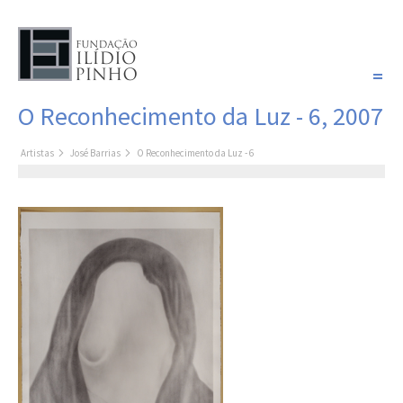
PORTUGUÊS
O Reconhecimento da Luz - 6, 2007
COLEÇÃO SONHOS
Artistas
José Barrias
O Reconhecimento da Luz - 6
Artistas
Coleção
Pintura
Fotografia
Desenho
Escultura
Filme /
Vídeo
Instalação
Livro de