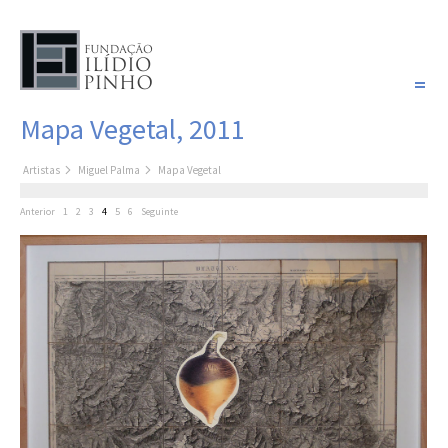
PORTUGUÊS
Mapa Vegetal, 2011
COLEÇÃO SONHOS
Artistas
Miguel Palma
Mapa Vegetal
Artistas
Anterior
1
2
3
4
5
6
Seguinte
Coleção
Pintura
Fotografia
Desenho
Escultura
Filme /
Vídeo
Instalação
Livro de