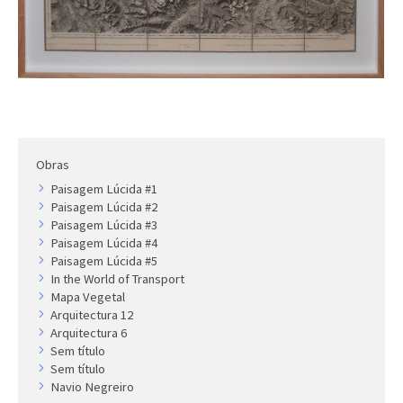
Artista
Outros
Gravura
Cronologia
Últimas aquisições
COLEÇÃO VIVÊNCIAS
Obras
Paisagem Lúcida #1
Artistas
Paisagem Lúcida #2
Cronologia
Paisagem Lúcida #3
Paisagem Lúcida #4
Paisagem Lúcida #5
In the World of Transport
Mapa Vegetal
Arquitectura 12
Arquitectura 6
Sem título
Sem título
Navio Negreiro