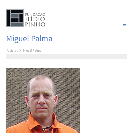
PORTUGUÊS
Miguel Palma
COLEÇÃO SONHOS
Artistas
Miguel Palma
Artistas
Coleção
Cronologia
Últimas aquisições
COLEÇÃO VIVÊNCIAS
Artistas
Cronologia