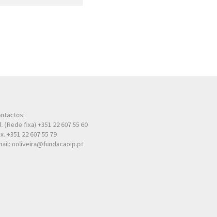
ntactos:
l. (Rede fixa) +351 22 607 55 60
x. +351 22 607 55 79
ail: ooliveira@fundacaoip.pt