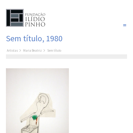
PORTUGUÊS
Sem título, 1980
COLEÇÃO SONHOS
Artistas
Maria Beatriz
Sem título
Artistas
Coleção
Pintura
Fotografia
Desenho
Escultura
Filme /
Vídeo
Instalação
Livro de