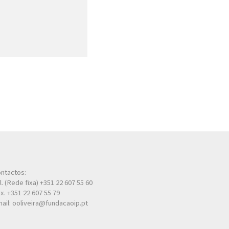
ntactos:
l. (Rede fixa) +351 22 607 55 60
x. +351 22 607 55 79
ail: ooliveira@fundacaoip.pt