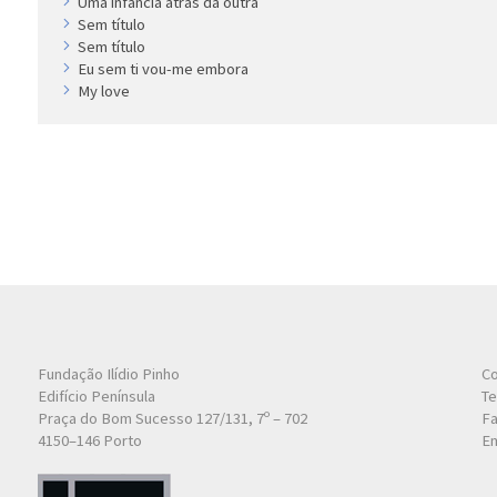
Uma infância atrás da outra
Sem título
Sem título
Eu sem ti vou-me embora
My love
Fundação Ilídio Pinho
Co
Edifício Península
Te
Praça do Bom Sucesso 127/131, 7º – 702
Fa
4150–146 Porto
Em