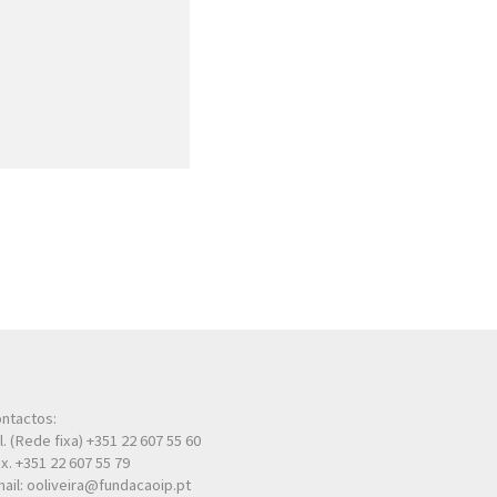
ntactos:
l. (Rede fixa) +351 22 607 55 60
x. +351 22 607 55 79
ail: ooliveira@fundacaoip.pt