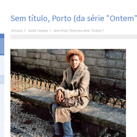
Sem título, Porto (da série "Ontem"
Artistas
André Cepeda
Sem título, Porto (da série "Ontem")