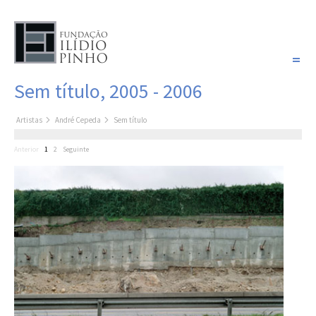
PORTUGUÊS
Sem título, 2005 - 2006
COLEÇÃO SONHOS
Artistas
André Cepeda
Sem título
Artistas
Anterior
1
2
Seguinte
Coleção
Pintura
Fotografia
Desenho
Escultura
Filme /
Vídeo
Instalação
Livro de