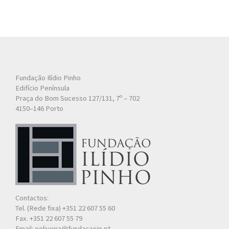
Fundação Ilídio Pinho
Edifício Península
Praça do Bom Sucesso 127/131, 7º – 702
4150–146 Porto
Contactos:
Tel. (Rede fixa) +351 22 607 55 60
Fax. +351 22 607 55 79
Email: ooliveira@fundacaoip.pt