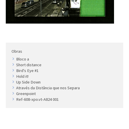
Artista
Outros
Gravura
Cronologia
Últimas aquisições
COLEÇÃO VIVÊNCIAS
Obras
Bloco a
Artistas
Short distance
Bird's Eye #1
Cronologia
Hold it!
Up Side Down
Através da Distância que nos Separa
Greenpoint
Ref-608-xpo.vt-A824 001