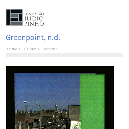
PORTUGUÊS
Greenpoint, n.d.
COLEÇÃO SONHOS
Artistas
Luís Nobre
Greenpoint
Artistas
Coleção
Pintura
Fotografia
Desenho
Escultura
Filme /
Vídeo
Instalação
Livro de