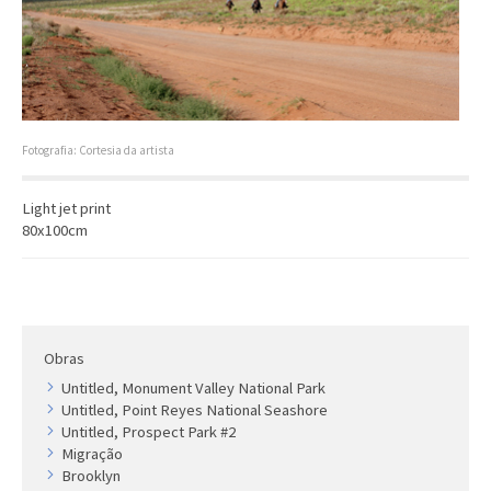
Artista
Outros
Gravura
Cronologia
Últimas aquisições
Fotografia: Cortesia da artista
COLEÇÃO VIVÊNCIAS
Light jet print
80x100cm
Artistas
Cronologia
Obras
Untitled, Monument Valley National Park
Untitled, Point Reyes National Seashore
Untitled, Prospect Park #2
Migração
Brooklyn