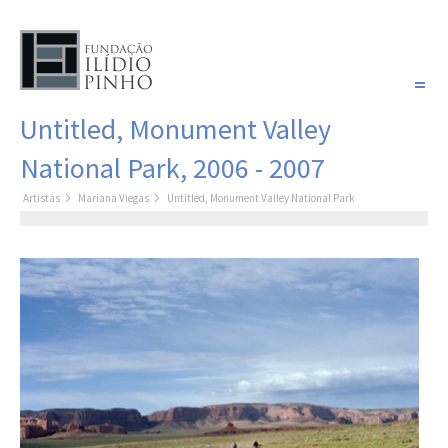
PORTUGUÊS
Untitled, Monument Valley
COLEÇÃO SONHOS
National Park, 2006 - 2007
Artistas
Artistas
Mariana Viegas
Untitled, Monument Valley National Park
Coleção
Pintura
Fotografia
Desenho
Escultura
Filme /
Vídeo
Instalação
Livro de