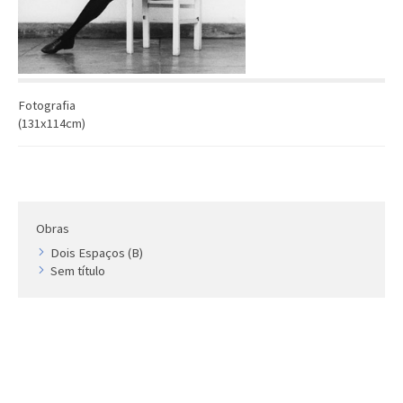
Artista
Outros
Gravura
Cronologia
Fotografia
Últimas aquisições
(131x114cm)
COLEÇÃO VIVÊNCIAS
Artistas
Cronologia
Obras
Dois Espaços (B)
Sem título