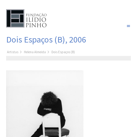
PORTUGUÊS
Dois Espaços (B), 2006
COLEÇÃO SONHOS
Artistas
Helena Almeida
Dois Espaços (B)
Artistas
Coleção
Pintura
Fotografia
Desenho
Escultura
Filme /
Vídeo
Instalação
Livro de