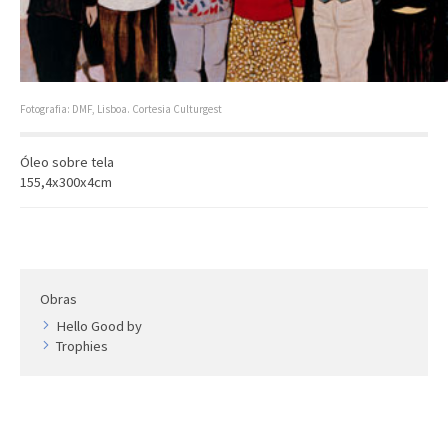
Artista
Outros
Gravura
Cronologia
Fotografia: DMF, Lisboa. Cortesia Culturgest
Últimas aquisições
Óleo sobre tela
COLEÇÃO VIVÊNCIAS
155,4x300x4cm
Artistas
Cronologia
Obras
Hello Good by
Trophies