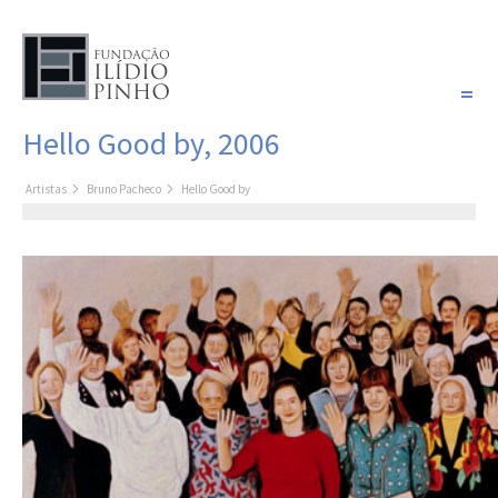
PORTUGUÊS
Hello Good by, 2006
COLEÇÃO SONHOS
Artistas
Bruno Pacheco
Hello Good by
Artistas
Coleção
Pintura
Fotografia
Desenho
Escultura
Filme /
Vídeo
Instalação
Livro de