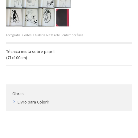
Artista
Outros
Gravura
Cronologia
Fotografia: Cortesia Galeria MCO Arte Contemporânea
Últimas aquisições
Técnica mista sobre papel
COLEÇÃO VIVÊNCIAS
(71x100cm)
Artistas
Cronologia
Obras
Livro para Colorir