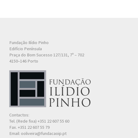
Fundação Ilídio Pinho
Edifício Península
Praça do Bom Sucesso 127/131, 7º – 702
4150–146 Porto
Contactos:
Tel. (Rede fixa) +351 22 607 55 60
Fax. +351 22 607 55 79
Email: ooliveira@fundacaoip.pt