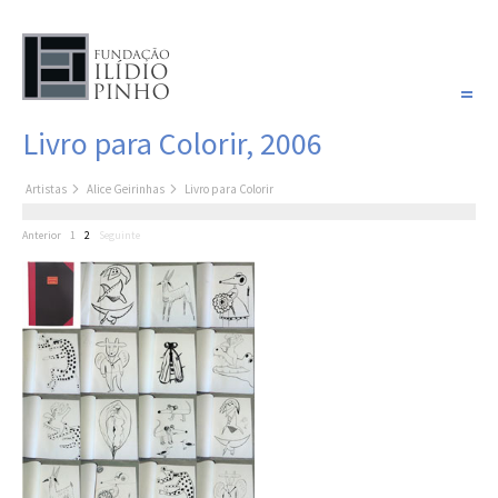
PORTUGUÊS
Livro para Colorir, 2006
COLEÇÃO SONHOS
Artistas
Alice Geirinhas
Livro para Colorir
Artistas
Anterior
1
2
Seguinte
Coleção
Pintura
Fotografia
Desenho
Escultura
Filme /
Vídeo
Instalação
Livro de