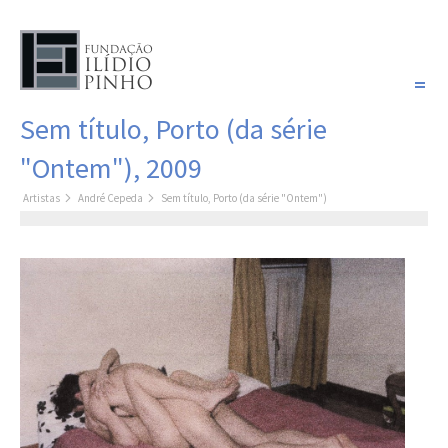
PORTUGUÊS
Sem título, Porto (da série
COLEÇÃO SONHOS
"Ontem"), 2009
Artistas
Artistas
André Cepeda
Sem título, Porto (da série "Ontem")
Coleção
Pintura
Fotografia
Desenho
Escultura
Filme /
Vídeo
Instalação
Livro de