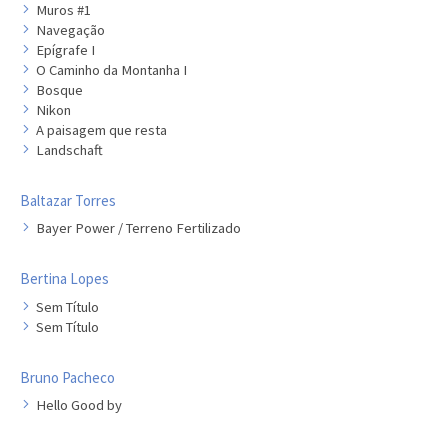
Muros #1
Navegação
Epígrafe I
O Caminho da Montanha I
Bosque
Nikon
A paisagem que resta
Landschaft
Baltazar Torres
Bayer Power / Terreno Fertilizado
Bertina Lopes
Sem Título
Sem Título
Bruno Pacheco
Hello Good by