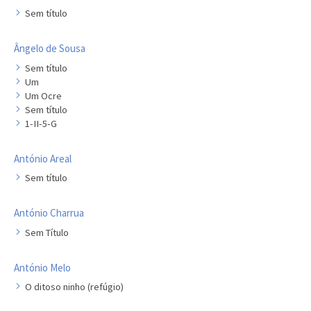
Artista
Sem título
Outros
Gravura
Ângelo de Sousa
Sem título
Cronologia
Um
Últimas aquisições
Um Ocre
Sem título
COLEÇÃO VIVÊNCIAS
1-II-5-G
Artistas
António Areal
Cronologia
Sem título
António Charrua
Sem Título
António Melo
O ditoso ninho (refúgio)