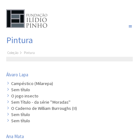
PORTUGUÊS
Pintura
COLEÇÃO SONHOS
Coleção
Pintura
Artistas
Coleção
Pintura
Álvaro Lapa
Fotografia
Campéstico (Milarepa)
Desenho
Sem título
O jogo insecto
Escultura
Sem Título - da série "Moradas"
Filme /
O Caderno de William Burroughs (II)
Vídeo
Sem título
Sem título
Instalação
Livro de
Ana Mata