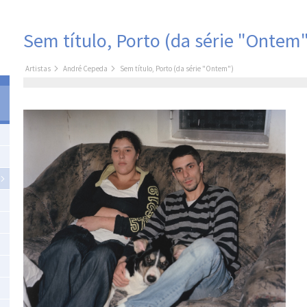
Sem título, Porto (da série "Ontem"
Artistas
André Cepeda
Sem título, Porto (da série "Ontem")