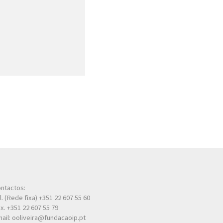
ntactos:
l. (Rede fixa) +351 22 607 55 60
x. +351 22 607 55 79
ail: ooliveira@fundacaoip.pt