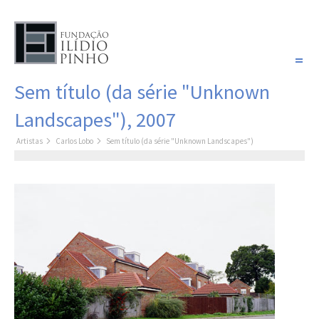
PORTUGUÊS
Sem título (da série "Unknown
COLEÇÃO SONHOS
Landscapes"), 2007
Artistas
Artistas
Carlos Lobo
Sem título (da série "Unknown Landscapes")
Coleção
Pintura
Fotografia
Desenho
Escultura
Filme /
Vídeo
Instalação
Livro de