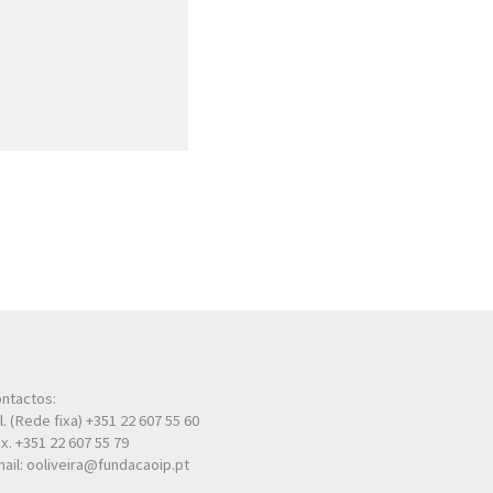
ntactos:
l. (Rede fixa) +351 22 607 55 60
x. +351 22 607 55 79
ail: ooliveira@fundacaoip.pt