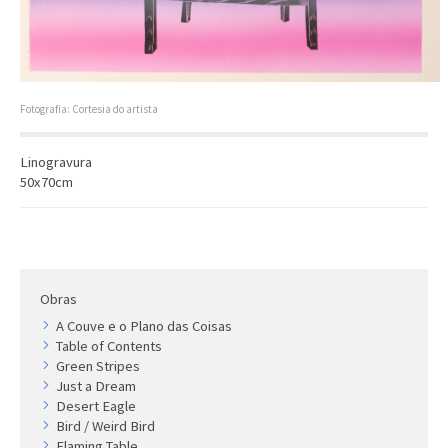
Artista
Outros
Gravura
Cronologia
Fotografia: Cortesia do artista
Últimas aquisições
Linogravura
COLEÇÃO VIVÊNCIAS
50x70cm
Artistas
Cronologia
Obras
A Couve e o Plano das Coisas
Table of Contents
Green Stripes
Just a Dream
Desert Eagle
Bird / Weird Bird
Flaming Table