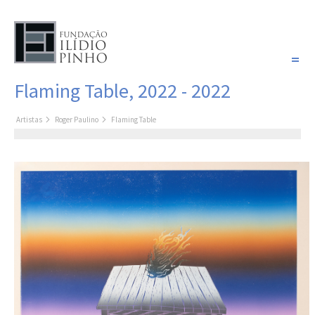
PORTUGUÊS
Flaming Table, 2022 - 2022
COLEÇÃO SONHOS
Artistas
Roger Paulino
Flaming Table
Artistas
Coleção
Pintura
Fotografia
Desenho
Escultura
Filme /
Vídeo
Instalação
Livro de