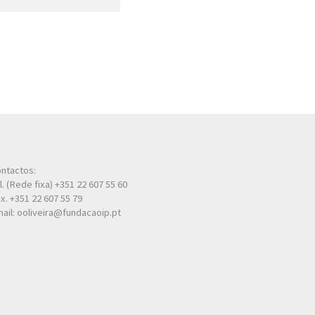
ntactos:
l. (Rede fixa) +351 22 607 55 60
x. +351 22 607 55 79
ail: ooliveira@fundacaoip.pt