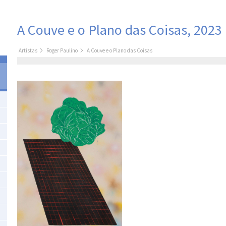
A Couve e o Plano das Coisas, 2023
Artistas
Roger Paulino
A Couve e o Plano das Coisas