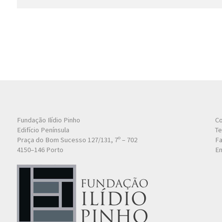
Fundação Ilídio Pinho
Co
Edifício Península
Te
Praça do Bom Sucesso 127/131, 7º – 702
Fa
4150–146 Porto
Em