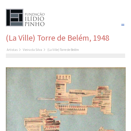
PORTUGUÊS
(La Ville) Torre de Belém, 1948
COLEÇÃO SONHOS
Artistas
Vieira da Silva
(La Ville) Torre de Belém
Artistas
Coleção
Cronologia
Últimas aquisições
COLEÇÃO VIVÊNCIAS
Artistas
Cronologia