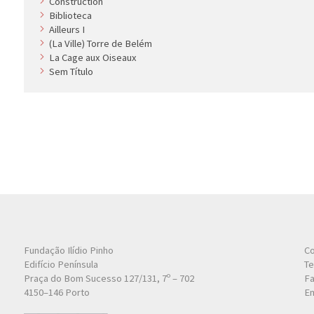
Construction
Biblioteca
Ailleurs I
(La Ville) Torre de Belém
La Cage aux Oiseaux
Sem Título
Fundação Ilídio Pinho
Co
Edifício Península
Te
Praça do Bom Sucesso 127/131, 7º – 702
Fa
4150–146 Porto
Em