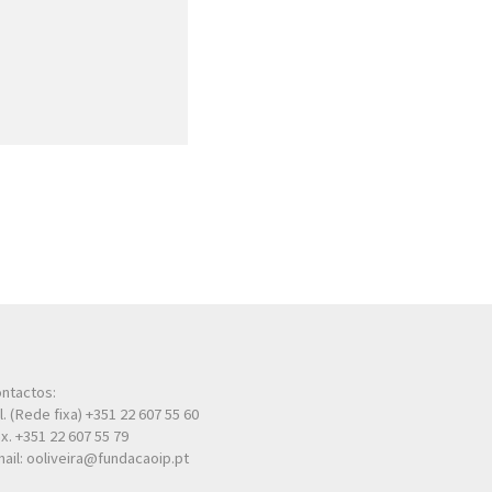
ntactos:
l. (Rede fixa) +351 22 607 55 60
x. +351 22 607 55 79
ail: ooliveira@fundacaoip.pt