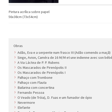
Pintura acrílica sobre papel
56x38cm (73x54cm)
Obras
Adão, Eva e a serpente num frasco III (Adão comendo a maçã)
Singe, Avion, Caméra de 16 M/M et une indienne avec son béb
A Via Láctea de P. P. Rubens
Os Mascarados de Pirenópolis II
Os Mascarados de Pirenópolis I
Palhaço com Trombone
Palhaço com Flauta
Bailarina com concertina
Fernando Pessoa
O Veado (de Tróia), D. Fuas e um fumador de ópio
Nevermore
Elefante