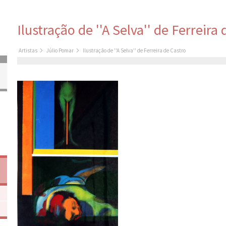
Ilustração de ''A Selva'' de Ferreira
Artistas
Júlio Pomar
Ilustração de ''A Selva'' de Ferreira de Castro