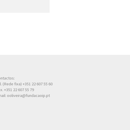
ntactos:
l. (Rede fixa) +351 22 607 55 60
x. +351 22 607 55 79
ail: ooliveira@fundacaoip.pt