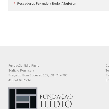
Pescadores Puxando a Rede (Albufeira)
Fundação Ilídio Pinho
Co
Edifício Península
Te
Praça do Bom Sucesso 127/131, 7º – 702
Fa
4150–146 Porto
Em