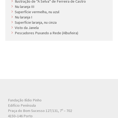
Ilustração de ''A Selva'' de Ferreira de Castro
Nu laranja III
Superfície vermelha, nu azul
Nu laranja I
Superfície laranja, nu cinza
Visto da Janela
Pescadores Puxando a Rede (Albufeira)
Fundação Ilídio Pinho
Edifício Península
Praça do Bom Sucesso 127/131, 7º – 702
4150–146 Porto