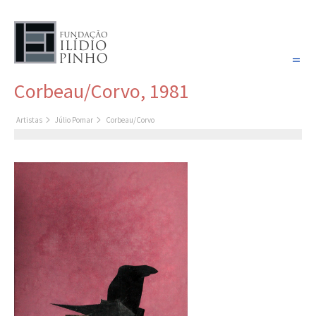
PORTUGUÊS
Corbeau/Corvo, 1981
COLEÇÃO SONHOS
Artistas
Júlio Pomar
Corbeau/Corvo
Artistas
Coleção
Cronologia
Últimas aquisições
COLEÇÃO VIVÊNCIAS
Artistas
Cronologia