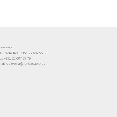
ntactos:
l. (Rede fixa) +351 22 607 55 60
x. +351 22 607 55 79
ail: ooliveira@fundacaoip.pt