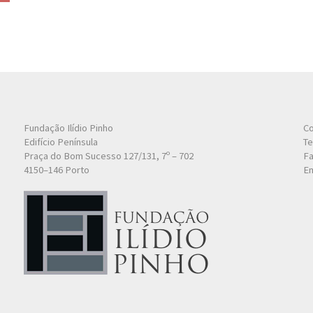
Fundação Ilídio Pinho
Co
Edifício Península
Te
Praça do Bom Sucesso 127/131, 7º – 702
Fa
4150–146 Porto
Em