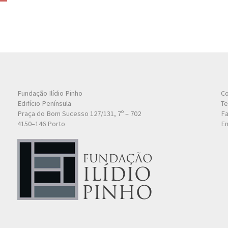
Fundação Ilídio Pinho
Co
Edifício Península
Te
Praça do Bom Sucesso 127/131, 7º – 702
Fa
4150–146 Porto
Em