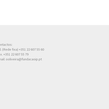
ntactos:
l. (Rede fixa) +351 22 607 55 60
x. +351 22 607 55 79
ail: ooliveira@fundacaoip.pt