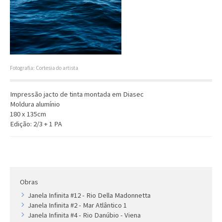
Artista
Outros
Gravura
Cronologia
Últimas aquisições
Fotografia: Cortesia do artista
COLEÇÃO VIVÊNCIAS
Impressão jacto de tinta montada em Diasec
Moldura alumínio
Artistas
180 x 135cm
Cronologia
Edição: 2/3 + 1 PA
Obras
Janela Infinita #12 - Rio Della Madonnetta
Janela Infinita #2 - Mar Atlântico 1
Janela Infinita #4 - Rio Danúbio - Viena