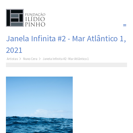
PORTUGUÊS
Janela Infinita #2 - Mar Atlântico 1,
COLEÇÃO SONHOS
2021
Artistas
Artistas
Nuno Cera
Janela Infinita #2 - Mar Atlântico 1
Coleção
Pintura
Fotografia
Desenho
Escultura
Filme /
Vídeo
Instalação
Livro de