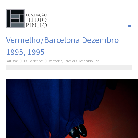
PORTUGUÊS
Vermelho/Barcelona Dezembro
COLEÇÃO SONHOS
1995, 1995
Artistas
Artistas
Paulo Mendes
Vermelho/Barcelona Dezembro 1995
Coleção
Pintura
Fotografia
Desenho
Escultura
Filme /
Vídeo
Instalação
Livro de