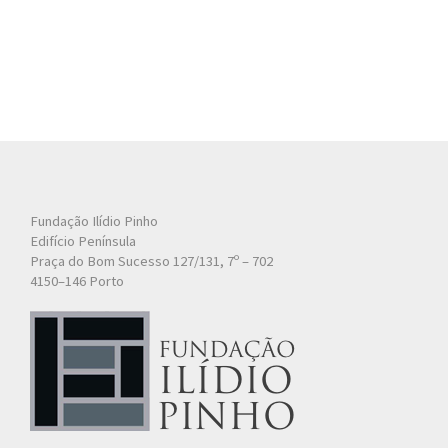
Fundação Ilídio Pinho
Edifício Península
Praça do Bom Sucesso 127/131, 7º – 702
4150–146 Porto