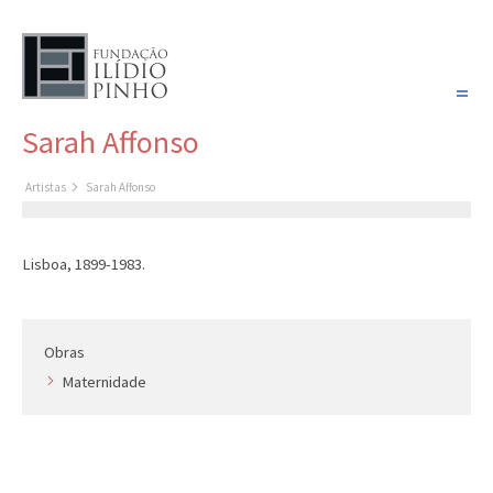
PORTUGUÊS
Sarah Affonso
COLEÇÃO SONHOS
Artistas
Sarah Affonso
Artistas
Coleção
Lisboa, 1899-1983.
Cronologia
Últimas aquisições
Obras
COLEÇÃO VIVÊNCIAS
Maternidade
Artistas
Cronologia